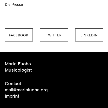
Die Presse
FACEBOOK
TWITTER
LINKEDIN
SHARE ON
SHARE ON
SHARE ON
FACEBOOK
TWITTER
LINKEDIN
Maria Fuchs
Musicologist
Contact
mail@mariafuchs.org
Imprint